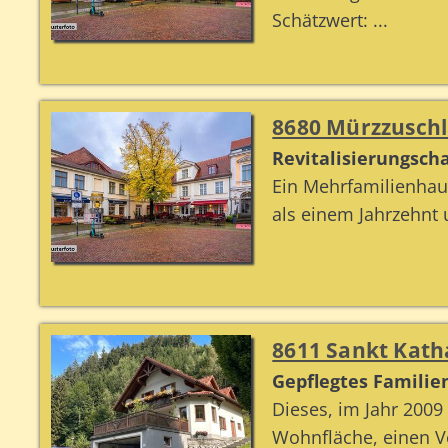
Schätzwert: ...
8680 Mürzzuschl
Revitalisierungsch
Ein Mehrfamilienhaus
als einem Jahrzehnt 
8611 Sankt Kath
Gepflegtes Familie
Dieses, im Jahr 2009
Wohnfläche, einen V