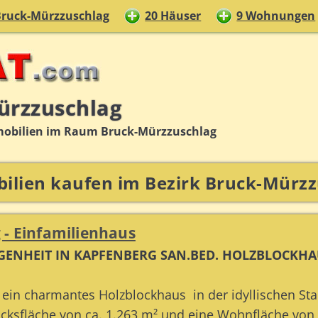
Bruck-Mürzzuschlag
20 Häuser
9 Wohnungen
ürzzuschlag
obilien im Raum Bruck-Mürzzuschlag
ilien kaufen im Bezirk Bruck-Mürzz
 - Einfamilienhaus
EGENHEIT IN KAPFENBERG SAN.BED. HOLZBLOCK
ein charmantes Holzblockhaus in der idyllischen Sta
cksfläche von ca. 1.263 m² und eine Wohnfläche von 