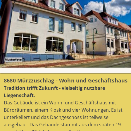
8680 Mürzzuschlag - Wohn und Geschäftshaus
Tradition trifft Zukunft - vielseitig nutzbare
Liegenschaft.
Das Gebäude ist ein Wohn- und Geschäftshaus mit
Büroräumen, einem Kiosk und vier Wohnungen. Es ist
unterkellert und das Dachgeschoss ist teilweise
ausgebaut. Das Gebäude stammt aus dem späten 19.