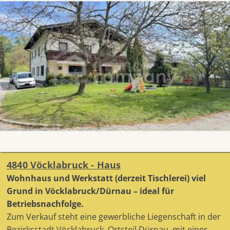
4840 Vöcklabruck - Haus
Wohnhaus und Werkstatt (derzeit Tischlerei) viel
Grund in Vöcklabruck/Dürnau – ideal für
Betriebsnachfolge.
Zum Verkauf steht eine gewerbliche Liegenschaft in der
Bezirksstadt Vöcklabruck, Ortsteil Dürnau, mit einer