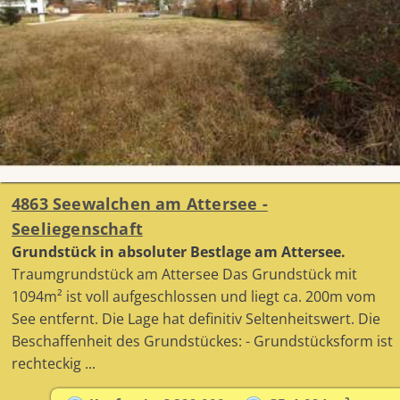
4863 Seewalchen am Attersee -
Seeliegenschaft
Grundstück in absoluter Bestlage am Attersee.
Traumgrundstück am Attersee Das Grundstück mit
1094m² ist voll aufgeschlossen und liegt ca. 200m vom
See entfernt. Die Lage hat definitiv Seltenheitswert. Die
Beschaffenheit des Grundstückes: - Grundstücksform ist
rechteckig ...