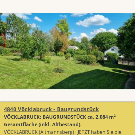
4840 Vöcklabruck - Baugrundstück
VÖCKLABRUCK: BAUGRUNDSTÜCK ca. 2.084 m²
Gesamtfläche (inkl. Altbestand).
VÖCKLABRUCK (Altmannsberg) : JETZT haben Sie die