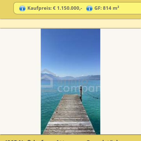
Kaufpreis: € 1.150.000,-
GF: 814 m²