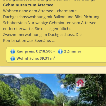
Gehminuten zum Attersee.
Wohnen nahe dem Attersee – charmante
Dachgeschosswohnung mit Balkon und Blick Richtung
Schoberstein Nur wenige Gehminuten vom Attersee
entfernt erwartet Sie diese gemütliche
Zweizimmerwohnung im Dachgeschoss. Die
Kombination aus Seenähe, ...
Kaufpreis: € 218.500,-
2 Zimmer
Wohnfläche: 39,31 m²