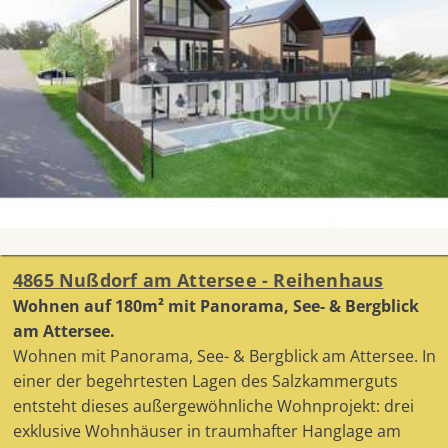
4865 Nußdorf am Attersee - Reihenhaus
Wohnen auf 180m² mit Panorama, See- & Bergblick
am Attersee.
Wohnen mit Panorama, See- & Bergblick am Attersee. In
einer der begehrtesten Lagen des Salzkammerguts
entsteht dieses außergewöhnliche Wohnprojekt: drei
exklusive Wohnhäuser in traumhafter Hanglage am