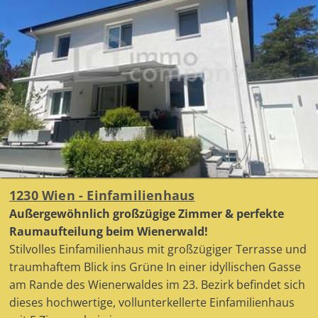
1230 Wien - Einfamilienhaus
Außergewöhnlich großzügige Zimmer & perfekte
Raumaufteilung beim Wienerwald!
Stilvolles Einfamilienhaus mit großzügiger Terrasse und
traumhaftem Blick ins Grüne In einer idyllischen Gasse
am Rande des Wienerwaldes im 23. Bezirk befindet sich
dieses hochwertige, vollunterkellerte Einfamilienhaus