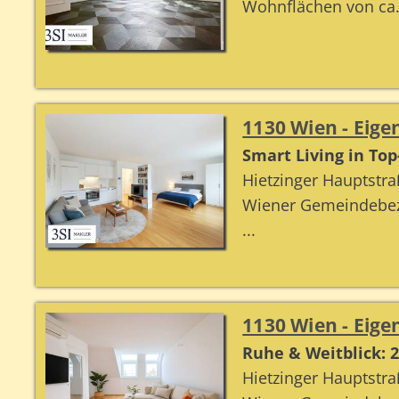
Wohnflächen von ca. 
1130 Wien - Ei
Smart Living in To
Hietzinger Hauptstr
Wiener Gemeindebezi
...
1130 Wien - Ei
Ruhe & Weitblick:
Hietzinger Hauptstr