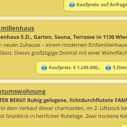
Kaufpreis: auf Anfrag
amilienhaus
nhaus 5 Zi., Garten, Sauna, Terrasse in 1130 Wie
m neuen Zuhause – einem modernen Einfamilienhaus 
ässt. Dieses großzügige Domizil mit einer Wohnfläche
Kaufpreis: € 1.249.000,-
5 Zim
gentumswohnung
ER BERG!! Ruhig gelegene, lichtdurchflutete F
mit dem Verkauf dieser charmanten, im 2. Liftstock 
t Grünblick in herrlicher Ruhelage. Zwei trockene Ke