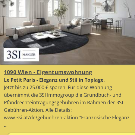
1090 Wien - Eigentumswohnung
Le Petit Paris - Eleganz und Stil in Toplage.
Jetzt bis zu 25.000 € sparen! Für diese Wohnung
übernimmt die 3SI Immogroup die Grundbuch- und
Pfandrechteintragungsgebühren im Rahmen der 3SI
Gebühren-Aktion. Alle Details:
www.3si.at/de/gebuehren-aktion "Französische Eleganz
...