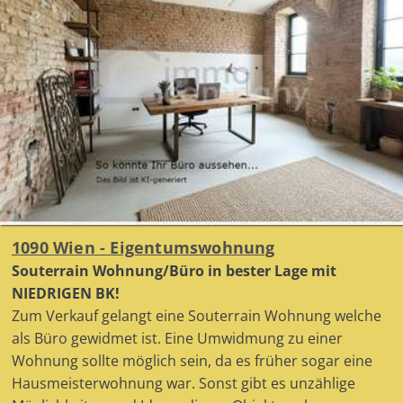
1090 Wien - Eigentumswohnung
Souterrain Wohnung/Büro in bester Lage mit
NIEDRIGEN BK!
Zum Verkauf gelangt eine Souterrain Wohnung welche
als Büro gewidmet ist. Eine Umwidmung zu einer
Wohnung sollte möglich sein, da es früher sogar eine
Hausmeisterwohnung war. Sonst gibt es unzählige