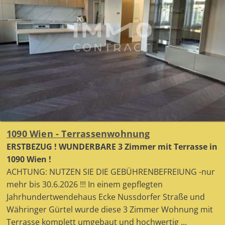
1090 Wien - Terrassenwohnung
ERSTBEZUG ! WUNDERBARE 3 Zimmer mit Terrasse in
1090 Wien !
ACHTUNG: NUTZEN SIE DIE GEBÜHRENBEFREIUNG -nur
mehr bis 30.6.2026 !!! In einem gepflegten
Jahrhundertwendehaus Ecke Nussdorfer Straße und
Währinger Gürtel wurde diese 3 Zimmer Wohnung mit
Terrasse komplett umgebaut und hochwertig ...