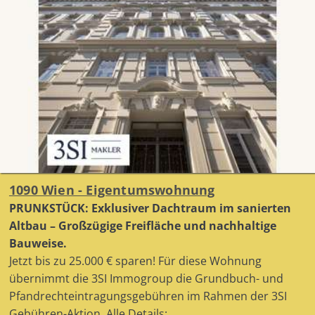
1090 Wien - Eigentumswohnung
PRUNKSTÜCK: Exklusiver Dachtraum im sanierten
Altbau – Großzügige Freifläche und nachhaltige
Bauweise.
Jetzt bis zu 25.000 € sparen! Für diese Wohnung
übernimmt die 3SI Immogroup die Grundbuch- und
Pfandrechteintragungsgebühren im Rahmen der 3SI
Gebühren-Aktion. Alle Details: