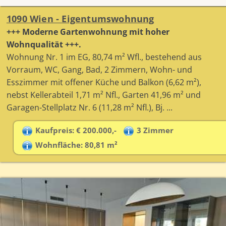
1090 Wien - Eigentumswohnung
+++ Moderne Gartenwohnung mit hoher
Wohnqualität +++.
Wohnung Nr. 1 im EG, 80,74 m² Wfl., bestehend aus
Vorraum, WC, Gang, Bad, 2 Zimmern, Wohn- und
Esszimmer mit offener Küche und Balkon (6,62 m²),
nebst Kellerabteil 1,71 m² Nfl., Garten 41,96 m² und
Garagen-Stellplatz Nr. 6 (11,28 m² Nfl.), Bj. ...
Kaufpreis: € 200.000,-
3 Zimmer
Wohnfläche: 80,81 m²