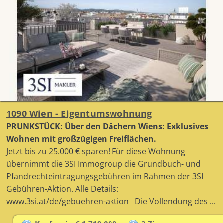
1090 Wien - Eigentumswohnung
PRUNKSTÜCK: Über den Dächern Wiens: Exklusives
Wohnen mit großzügigen Freiflächen.
Jetzt bis zu 25.000 € sparen! Für diese Wohnung
übernimmt die 3SI Immogroup die Grundbuch- und
Pfandrechteintragungsgebühren im Rahmen der 3SI
Gebühren-Aktion. Alle Details:
www.3si.at/de/gebuehren-aktion Die Vollendung des ...