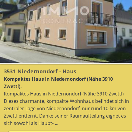
3531 Niedernondorf - Haus
Kompaktes Haus in Niedernondorf (Nähe 3910
Zwettl).
Kompaktes Haus in Niedernondorf (Nähe 3910 Zwettl)
Dieses charmante, kompakte Wohnhaus befindet sich in
zentraler Lage von Niedernondorf, nur rund 10 km von
Zwettl entfernt. Danke seiner Raumaufteilung eignet es
sich sowohl als Haupt- ...