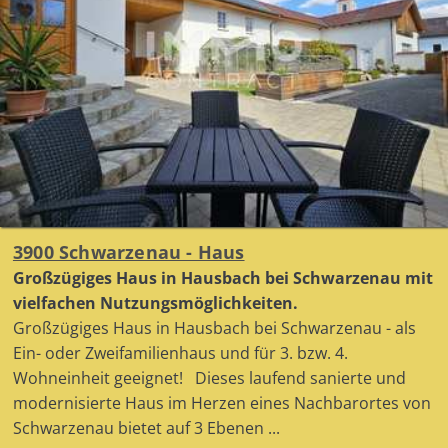
3900 Schwarzenau - Haus
Großzügiges Haus in Hausbach bei Schwarzenau mit
vielfachen Nutzungsmöglichkeiten.
Großzügiges Haus in Hausbach bei Schwarzenau - als
Ein- oder Zweifamilienhaus und für 3. bzw. 4.
Wohneinheit geeignet! Dieses laufend sanierte und
modernisierte Haus im Herzen eines Nachbarortes von
Schwarzenau bietet auf 3 Ebenen ...