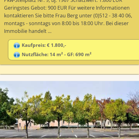
Pkw-Stellplatz Nr. 9, Bj. 1967 Schätzwert: 1.800 EUR
Geringstes Gebot: 900 EUR Für weitere Informationen
kontaktieren Sie bitte Frau Berg unter (0)512 - 38 40 06,
montags - sonntags von 8:00 bis 18:00 Uhr. Bei dieser
Immobilie handelt ...
Kaufpreis: € 1.800,-
Nutzfläche: 14 m² - GF: 690 m²