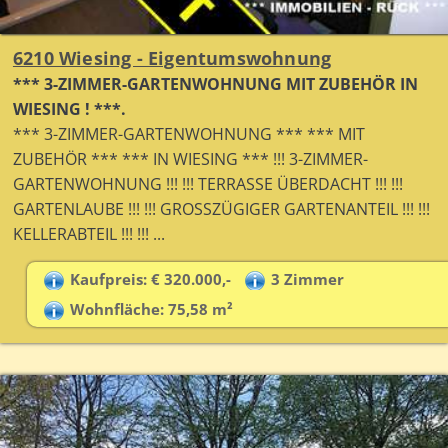
6210 Wiesing - Eigentumswohnung
*** 3-ZIMMER-GARTENWOHNUNG MIT ZUBEHÖR IN
WIESING ! ***.
*** 3-ZIMMER-GARTENWOHNUNG *** *** MIT
ZUBEHÖR *** *** IN WIESING *** !!! 3-ZIMMER-
GARTENWOHNUNG !!! !!! TERRASSE ÜBERDACHT !!! !!!
GARTENLAUBE !!! !!! GROSSZÜGIGER GARTENANTEIL !!! !!!
KELLERABTEIL !!! !!! ...
Kaufpreis: € 320.000,-
3 Zimmer
Wohnfläche: 75,58 m²