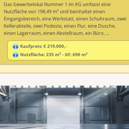
Das Gewerbelokal Nummer 1 im KG umfasst eine
Nutzfläche von 198,49 m² und beinhaltet einen
Eingangsbereich, eine Werkstatt, einen Schuhraum, zwei
Kellerabteile, zwei Podeste, einen Flur, eine Dusche,
einen Lagerraum, einen Abstellraum, ein Büro, ...
Kaufpreis: € 219.000,-
Nutzfläche: 235 m² - GF: 690 m²