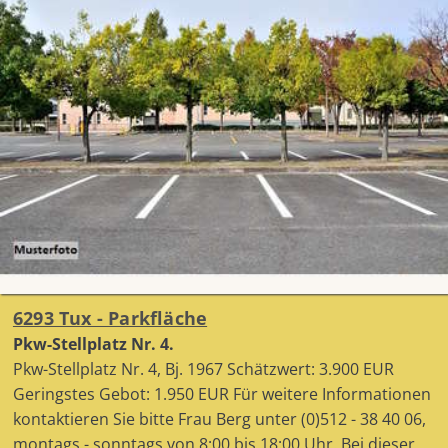
6293 Tux - Parkfläche
Pkw-Stellplatz Nr. 4.
Pkw-Stellplatz Nr. 4, Bj. 1967 Schätzwert: 3.900 EUR
Geringstes Gebot: 1.950 EUR Für weitere Informationen
kontaktieren Sie bitte Frau Berg unter (0)512 - 38 40 06,
montags - sonntags von 8:00 bis 18:00 Uhr. Bei dieser