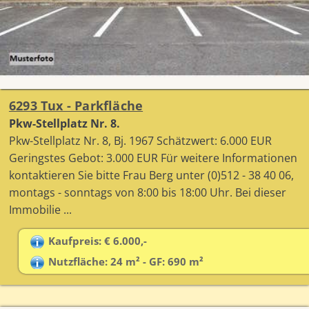
6293 Tux - Parkfläche
Pkw-Stellplatz Nr. 8.
Pkw-Stellplatz Nr. 8, Bj. 1967 Schätzwert: 6.000 EUR
Geringstes Gebot: 3.000 EUR Für weitere Informationen
kontaktieren Sie bitte Frau Berg unter (0)512 - 38 40 06,
montags - sonntags von 8:00 bis 18:00 Uhr. Bei dieser
Immobilie ...
Kaufpreis: € 6.000,-
Nutzfläche: 24 m² - GF: 690 m²