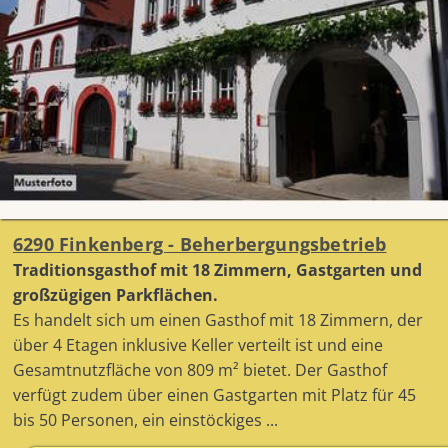
6290 Finkenberg - Beherbergungsbetrieb
Traditionsgasthof mit 18 Zimmern, Gastgarten und
großzügigen Parkflächen.
Es handelt sich um einen Gasthof mit 18 Zimmern, der
über 4 Etagen inklusive Keller verteilt ist und eine
Gesamtnutzfläche von 809 m² bietet. Der Gasthof
verfügt zudem über einen Gastgarten mit Platz für 45
bis 50 Personen, ein einstöckiges ...