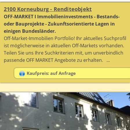
2100 Korneuburg - Renditeobjekt
OFF-MARKET I Immobilieninvestments - Bestands-
oder Bauprojekte - Zukunftsorientierte Lagen in
einigen Bundesländer.
Off-Market-Immobilien Portfolio! Ihr aktuelles Suchprofil
ist möglicherweise in aktuellen Off-Markets vorhanden.
Teilen Sie uns Ihre Suchkriterien mit, um unverbindlich
passende OFF MARKET Angebote zu erhalten. ...
Kaufpreis: auf Anfrage