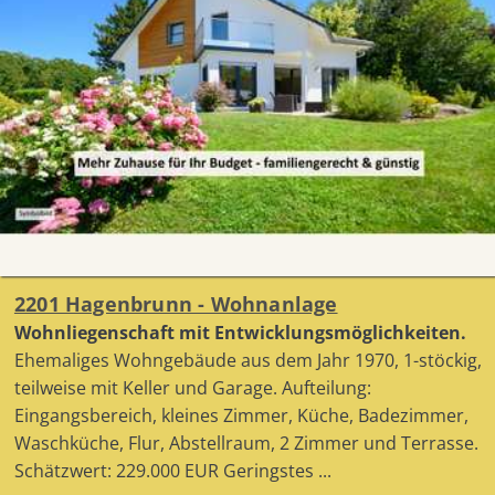
2201 Hagenbrunn - Wohnanlage
Wohnliegenschaft mit Entwicklungsmöglichkeiten.
Ehemaliges Wohngebäude aus dem Jahr 1970, 1-stöckig,
teilweise mit Keller und Garage. Aufteilung:
Eingangsbereich, kleines Zimmer, Küche, Badezimmer,
Waschküche, Flur, Abstellraum, 2 Zimmer und Terrasse.
Schätzwert: 229.000 EUR Geringstes ...