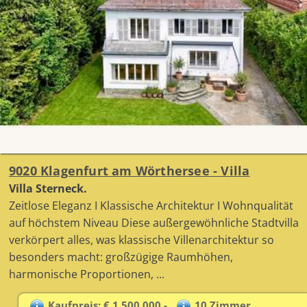
9020 Klagenfurt am Wörthersee - Villa
Villa Sterneck.
Zeitlose Eleganz I Klassische Architektur I Wohnqualität
auf höchstem Niveau Diese außergewöhnliche Stadtvilla
verkörpert alles, was klassische Villenarchitektur so
besonders macht: großzügige Raumhöhen,
harmonische Proportionen, ...
Kaufpreis: € 1.500.000,-
10 Zimmer