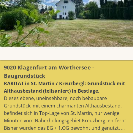
9020 Klagenfurt am Wörthersee -
Baugrundstück
RARITÄT in St. Martin / Kreuzbergl: Grundstück mit
Althausbestand (teilsaniert) in Bestlage.
Dieses ebene, uneinsehbare, noch bebaubare
Grundstück, mit einem charmanten Althausbestand,
befindet sich in Top-Lage von St. Martin, nur wenige
Minuten vom Naherholungsgebiet Kreuzbergl entfernt.
Bisher wurden das EG + 1.OG bewohnt und genutzt, ...