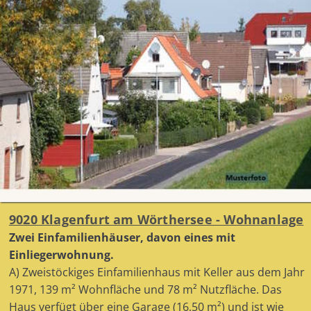
9020 Klagenfurt am Wörthersee - Wohnanlage
Zwei Einfamilienhäuser, davon eines mit
Einliegerwohnung.
A) Zweistöckiges Einfamilienhaus mit Keller aus dem Jahr
1971, 139 m² Wohnfläche und 78 m² Nutzfläche. Das
Haus verfügt über eine Garage (16,50 m²) und ist wie