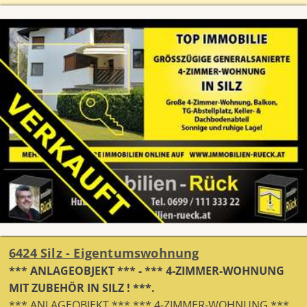
6424 Silz - Eigentumswohnung
*** ANLAGEOBJEKT *** - *** 4-ZIMMER-WOHNUNG
MIT ZUBEHÖR IN SILZ ! ***.
*** ANLAGEOBJEKT *** *** 4-ZIMMER-WOHNUNG ***