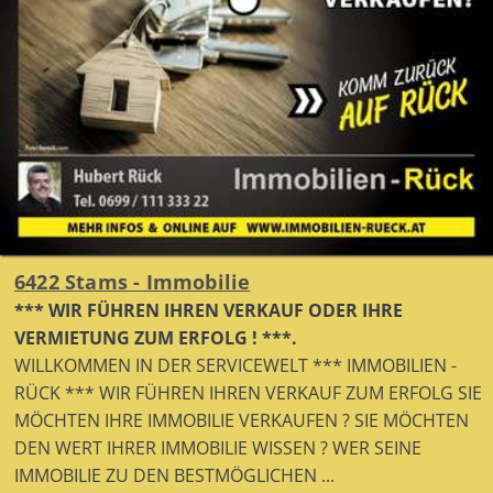
6422 Stams - Immobilie
*** WIR FÜHREN IHREN VERKAUF ODER IHRE
VERMIETUNG ZUM ERFOLG ! ***.
WILLKOMMEN IN DER SERVICEWELT *** IMMOBILIEN -
RÜCK *** WIR FÜHREN IHREN VERKAUF ZUM ERFOLG SIE
MÖCHTEN IHRE IMMOBILIE VERKAUFEN ? SIE MÖCHTEN
DEN WERT IHRER IMMOBILIE WISSEN ? WER SEINE
IMMOBILIE ZU DEN BESTMÖGLICHEN ...