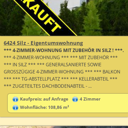
6424 Silz - Eigentumswohnung
*** 4-ZIMMER-WOHNUNG MIT ZUBEHÖR IN SILZ ! ***.
*** 4-ZIMMER-WOHNUNG *** *** MIT ZUBEHÖR ***
*** IN SILZ *** *** GENERALSANIERTE SOWIE
GROSSZÜGIGE 4-ZIMMER-WOHNUNG *** *** BALKON
*** *** TG-ABSTELLPLATZ *** *** KELLERABTEIL ***
*** ZUGETEILTES DACHBODENABTEIL - ...
Kaufpreis: auf Anfrage
4 Zimmer
Wohnfläche: 108,86 m²