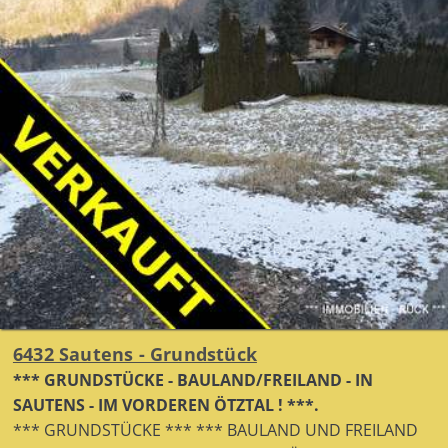
6432 Sautens - Grundstück
*** GRUNDSTÜCKE - BAULAND/FREILAND - IN
SAUTENS - IM VORDEREN ÖTZTAL ! ***.
*** GRUNDSTÜCKE *** *** BAULAND UND FREILAND