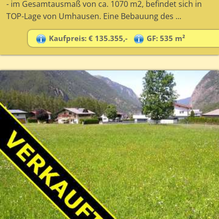
- im Gesamtausmaß von ca. 1070 m2, befindet sich in
TOP-Lage von Umhausen. Eine Bebauung des ...
Kaufpreis: € 135.355,-
GF: 535 m²