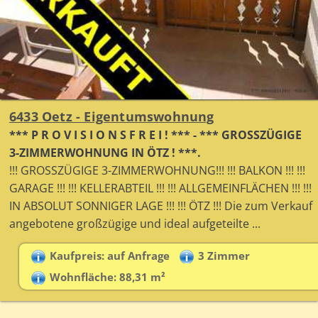
6433 Oetz - Eigentumswohnung
*** P R O V I S I O N S F R E I ! *** - *** GROSSZÜGIGE
3-ZIMMERWOHNUNG IN ÖTZ ! ***.
!!! GROSSZÜGIGE 3-ZIMMERWOHNUNG!!! !!! BALKON !!! !!!
GARAGE !!! !!! KELLERABTEIL !!! !!! ALLGEMEINFLÄCHEN !!! !!!
IN ABSOLUT SONNIGER LAGE !!! !!! ÖTZ !!! Die zum Verkauf
angebotene großzügige und ideal aufgeteilte ...
Kaufpreis: auf Anfrage
3 Zimmer
Wohnfläche: 88,31 m²