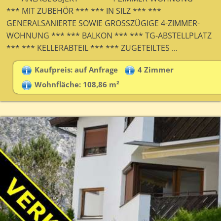
*** MIT ZUBEHÖR *** *** IN SILZ *** ***
GENERALSANIERTE SOWIE GROSSZÜGIGE 4-ZIMMER-
WOHNUNG *** *** BALKON *** *** TG-ABSTELLPLATZ
*** *** KELLERABTEIL *** *** ZUGETEILTES ...
Kaufpreis: auf Anfrage
4 Zimmer
Wohnfläche: 108,86 m²