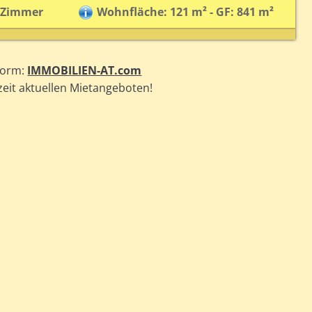
 Zimmer
Wohnfläche: 121 m² - GF: 841 m²
form:
IMMOBILIEN-AT.com
zeit aktuellen Mietangeboten!