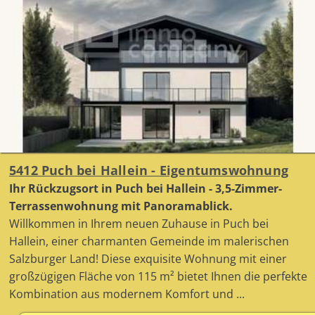
5412 Puch bei Hallein - Eigentumswohnung
Ihr Rückzugsort in Puch bei Hallein - 3,5-Zimmer-
Terrassenwohnung mit Panoramablick.
Willkommen in Ihrem neuen Zuhause in Puch bei
Hallein, einer charmanten Gemeinde im malerischen
Salzburger Land! Diese exquisite Wohnung mit einer
großzügigen Fläche von 115 m² bietet Ihnen die perfekte
Kombination aus modernem Komfort und ...