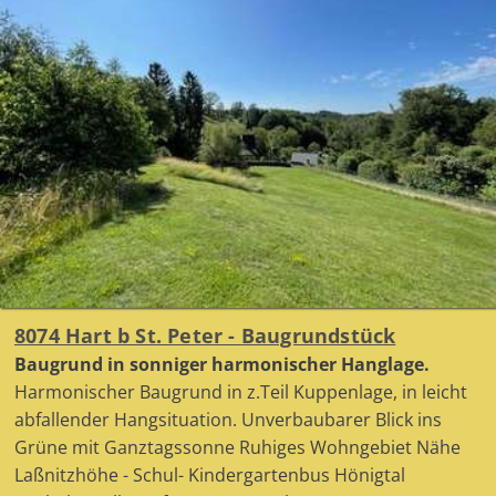
8074 Hart b St. Peter - Baugrundstück
Baugrund in sonniger harmonischer Hanglage.
Harmonischer Baugrund in z.Teil Kuppenlage, in leicht
abfallender Hangsituation. Unverbaubarer Blick ins
Grüne mit Ganztagssonne Ruhiges Wohngebiet Nähe
Laßnitzhöhe - Schul- Kindergartenbus Hönigtal