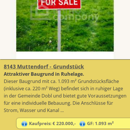
8143 Muttendorf - Grundstück
Attraktiver Baugrund in Ruhelage.
Dieser Baugrund mit ca. 1.093 m² Grundstücksfläche
(inklusive ca. 220 m² Weg) befindet sich in ruhiger Lage
in der Gemeinde Dobl und bietet gute Voraussetzungen
für eine individuelle Bebauung. Die Anschlüsse für
Strom, Wasser und Kanal ...
Kaufpreis: € 220.000,-
GF: 1.093 m²