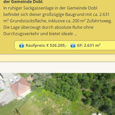
der Gemeinde Dobl.
In ruhiger Sackgassenlage in der Gemeinde Dobl
befindet sich dieser großzügige Baugrund mit ca. 2.631
m² Grundstücksfläche, inklusive ca. 200 m² Zufahrtsweg.
Die Lage überzeugt durch absolute Ruhe ohne
Durchzugsverkehr und bietet ideale ...
Kaufpreis: € 526.200,-
GF: 2.631 m²