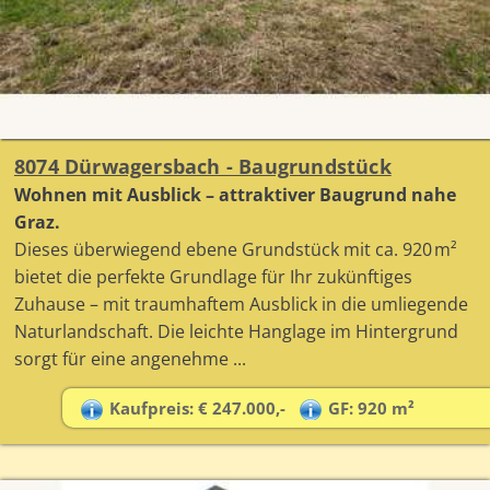
8074 Dürwagersbach - Baugrundstück
Wohnen mit Ausblick – attraktiver Baugrund nahe
Graz.
Dieses überwiegend ebene Grundstück mit ca. 920 m²
bietet die perfekte Grundlage für Ihr zukünftiges
Zuhause – mit traumhaftem Ausblick in die umliegende
Naturlandschaft. Die leichte Hanglage im Hintergrund
sorgt für eine angenehme ...
Kaufpreis: € 247.000,-
GF: 920 m²