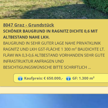
8047 Graz - Grundstück
SCHÖNER BAUGRUND IN RAGNITZ DICHTE 0,6 MIT
ALTBESTAND NAHE LKH.
BAUGRUND IN SEHR GUTER LAGE NAHE PRIVATKLINIK
RAGNITZ UND LKH GST-FLÄCHE 1 300 m² BAUDICHTE LT.
FLÄWI WA 0,3-0,6 ALTBESTAND VORHANDEN SEHR GUTE
INFRASTRUKTUR ANFRAGEN UND
BESICHTIGUNGSWÜNSCHE BITTE SCHRIFTLICH ...
Kaufpreis: € 650.000,-
GF: 1.300 m²