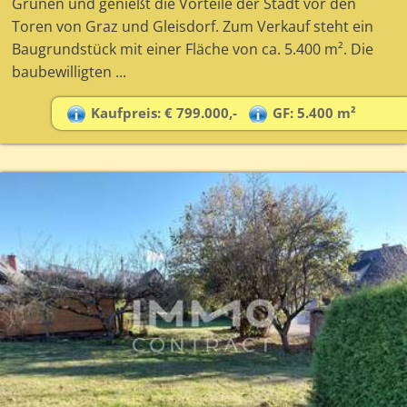
Grünen und genießt die Vorteile der Stadt vor den
Toren von Graz und Gleisdorf. Zum Verkauf steht ein
Baugrundstück mit einer Fläche von ca. 5.400 m². Die
baubewilligten ...
Kaufpreis: € 799.000,-
GF: 5.400 m²