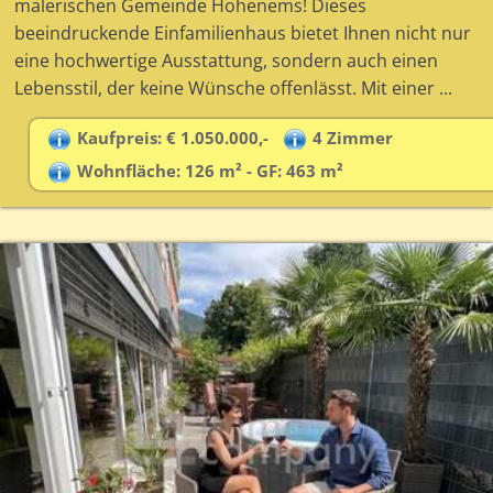
malerischen Gemeinde Hohenems! Dieses
beeindruckende Einfamilienhaus bietet Ihnen nicht nur
eine hochwertige Ausstattung, sondern auch einen
Lebensstil, der keine Wünsche offenlässt. Mit einer ...
Kaufpreis: € 1.050.000,-
4 Zimmer
Wohnfläche: 126 m² - GF: 463 m²