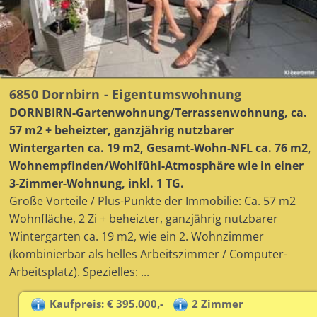
6850 Dornbirn - Eigentumswohnung
DORNBIRN-Gartenwohnung/Terrassenwohnung, ca.
57 m2 + beheizter, ganzjährig nutzbarer
Wintergarten ca. 19 m2, Gesamt-Wohn-NFL ca. 76 m2,
Wohnempfinden/Wohlfühl-Atmosphäre wie in einer
3-Zimmer-Wohnung, inkl. 1 TG.
Große Vorteile / Plus-Punkte der Immobilie: Ca. 57 m2
Wohnfläche, 2 Zi + beheizter, ganzjährig nutzbarer
Wintergarten ca. 19 m2, wie ein 2. Wohnzimmer
(kombinierbar als helles Arbeitszimmer / Computer-
Arbeitsplatz). Spezielles: ...
Kaufpreis: € 395.000,-
2 Zimmer