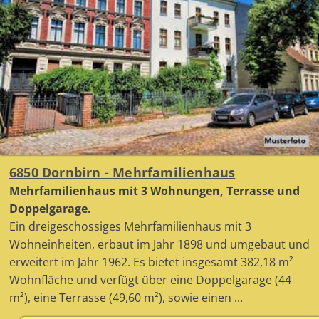
6850 Dornbirn - Mehrfamilienhaus
Mehrfamilienhaus mit 3 Wohnungen, Terrasse und
Doppelgarage.
Ein dreigeschossiges Mehrfamilienhaus mit 3
Wohneinheiten, erbaut im Jahr 1898 und umgebaut und
erweitert im Jahr 1962. Es bietet insgesamt 382,18 m²
Wohnfläche und verfügt über eine Doppelgarage (44
m²), eine Terrasse (49,60 m²), sowie einen ...