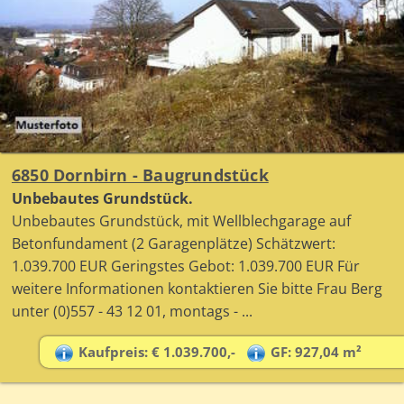
6850 Dornbirn - Baugrundstück
Unbebautes Grundstück.
Unbebautes Grundstück, mit Wellblechgarage auf
Betonfundament (2 Garagenplätze) Schätzwert:
1.039.700 EUR Geringstes Gebot: 1.039.700 EUR Für
weitere Informationen kontaktieren Sie bitte Frau Berg
unter (0)557 - 43 12 01, montags - ...
Kaufpreis: € 1.039.700,-
GF: 927,04 m²