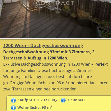
1200 Wien - Dachgeschosswohnung
Dachgeschoßwohnung 93m² mit 3 Zimmern, 2
Terrassen & Aufzug in 1200 Wien.
Exklusive Dachgeschosswohnung in 1200 Wien – Perfekt
für junge Familien Diese hochwertige 3-Zimmer-
Wohnung im Dachgeschoss besticht durch ihre
großzügige Wohnfläche von 93 m² und bietet dank ihrer
zwei Terrassen einen beeindruckenden ...
Kaufpreis: € 737.000,-
3 Zimmer
Wohnfläche: 93 m²