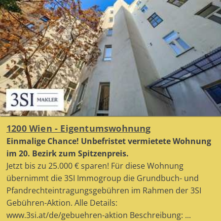
1200 Wien - Eigentumswohnung
Einmalige Chance! Unbefristet vermietete Wohnung
im 20. Bezirk zum Spitzenpreis.
Jetzt bis zu 25.000 € sparen! Für diese Wohnung
übernimmt die 3SI Immogroup die Grundbuch- und
Pfandrechteintragungsgebühren im Rahmen der 3SI
Gebühren-Aktion. Alle Details:
www.3si.at/de/gebuehren-aktion Beschreibung: ...