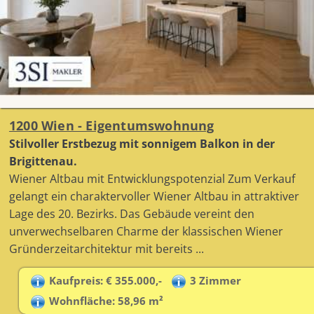
1200 Wien - Eigentumswohnung
Stilvoller Erstbezug mit sonnigem Balkon in der
Brigittenau.
Wiener Altbau mit Entwicklungspotenzial Zum Verkauf
gelangt ein charaktervoller Wiener Altbau in attraktiver
Lage des 20. Bezirks. Das Gebäude vereint den
unverwechselbaren Charme der klassischen Wiener
Gründerzeitarchitektur mit bereits ...
Kaufpreis: € 355.000,-
3 Zimmer
Wohnfläche: 58,96 m²