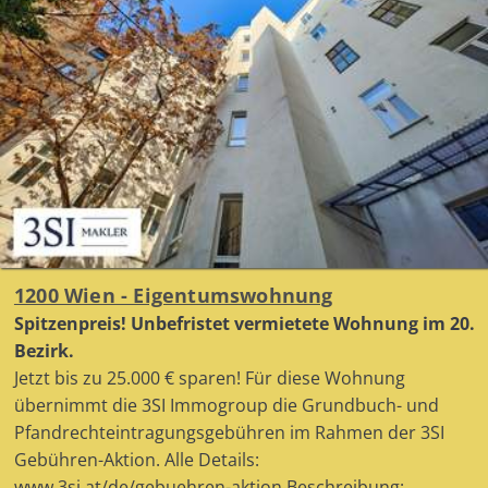
1200 Wien - Eigentumswohnung
Spitzenpreis! Unbefristet vermietete Wohnung im 20.
Bezirk.
Jetzt bis zu 25.000 € sparen! Für diese Wohnung
übernimmt die 3SI Immogroup die Grundbuch- und
Pfandrechteintragungsgebühren im Rahmen der 3SI
Gebühren-Aktion. Alle Details:
www.3si.at/de/gebuehren-aktion Beschreibung: ...