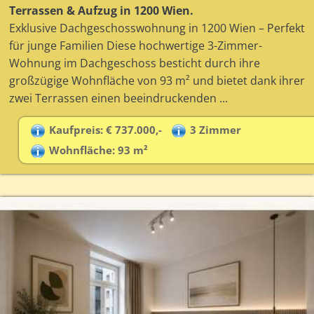
Terrassen & Aufzug in 1200 Wien.
Exklusive Dachgeschosswohnung in 1200 Wien – Perfekt
für junge Familien Diese hochwertige 3-Zimmer-
Wohnung im Dachgeschoss besticht durch ihre
großzügige Wohnfläche von 93 m² und bietet dank ihrer
zwei Terrassen einen beeindruckenden ...
Kaufpreis: € 737.000,-
3 Zimmer
Wohnfläche: 93 m²