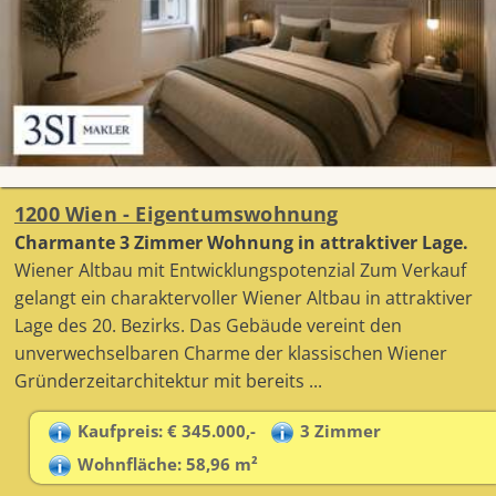
1200 Wien - Eigentumswohnung
Charmante 3 Zimmer Wohnung in attraktiver Lage.
Wiener Altbau mit Entwicklungspotenzial Zum Verkauf
gelangt ein charaktervoller Wiener Altbau in attraktiver
Lage des 20. Bezirks. Das Gebäude vereint den
unverwechselbaren Charme der klassischen Wiener
Gründerzeitarchitektur mit bereits ...
Kaufpreis: € 345.000,-
3 Zimmer
Wohnfläche: 58,96 m²