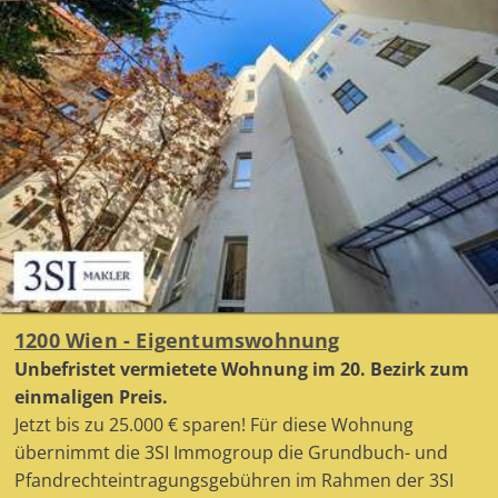
1200 Wien - Eigentumswohnung
Unbefristet vermietete Wohnung im 20. Bezirk zum
einmaligen Preis.
Jetzt bis zu 25.000 € sparen! Für diese Wohnung
übernimmt die 3SI Immogroup die Grundbuch- und
Pfandrechteintragungsgebühren im Rahmen der 3SI