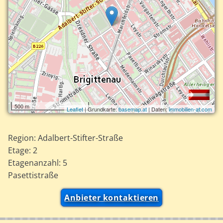
500 m
Leaflet
| Grundkarte:
basemap.at
| Daten:
immobilien-at.com
Region: Adalbert-Stifter-Straße
Etage: 2
Etagenanzahl: 5
Pasettistraße
Anbieter kontaktieren