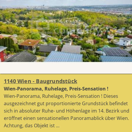
1140 Wien - Baugrundstück
Wien-Panorama, Ruhelage, Preis-Sensation !
Wien-Panorama, Ruhelage, Preis-Sensation ! Dieses
ausgezeichnet gut proportionierte Grundstück befindet
sich in absoluter Ruhe- und Höhenlage im 14. Bezirk und
eröffnet einen sensationellen Panoramablick über Wien.
Achtung, das Objekt ist ...