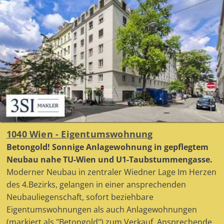
1040 Wien - Eigentumswohnung
Betongold! Sonnige Anlagewohnung in gepflegtem
Neubau nahe TU-Wien und U1-Taubstummengasse.
Moderner Neubau in zentraler Wiedner Lage Im Herzen
des 4.Bezirks, gelangen in einer ansprechenden
Neubauliegenschaft, sofort beziehbare
Eigentumswohnungen als auch Anlagewohnungen
(markiert als "Betongold") zum Verkauf. Ansprechende ...