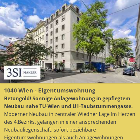
1040 Wien - Eigentumswohnung
Betongold! Sonnige Anlagewohnung in gepflegtem
Neubau nahe TU-Wien und U1-Taubstummengasse.
Moderner Neubau in zentraler Wiedner Lage Im Herzen
des 4.Bezirks, gelangen in einer ansprechenden
Neubauliegenschaft, sofort beziehbare
Eigentumswohnungen als auch Anlagewohnungen