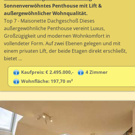
Sonnenverwöhntes Penthouse mit Lift &
außergewöhnlicher Wohnqualität.
Top 7 - Maisonette Dachgeschoß Dieses
außergewöhnliche Penthouse vereint Luxus,
Großzügigkeit und modernen Wohnkomfort in
vollendeter Form. Auf zwei Ebenen gelegen und mit
einem privaten Lift, der beide Etagen direkt erschließt,
bietet ...
Kaufpreis: € 2.495.000,-
4 Zimmer
Wohnfläche: 197,70 m²