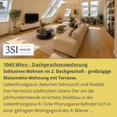
1040 Wien - Dachgeschosswohnung
Exklusives Wohnen im 2. Dachgeschoß – großzügige
Maisonette-Wohnung mit Terrasse.
Leibenfrostgasse: Zwischen Sehnsucht und Realität -
Das Herzstück städtischen Lebens Der um die
Jahrhundertwende errichtete Stilaltbau in der
Leibenfrostgasse 8 / Ecke Phorusgasse befindet sich in
einer gefragten Wohngegend des 4. Wiener ...