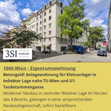
1040 Wien - Eigentumswohnung
Betongold! Anlagewohnung für Kleinanleger in
beliebter Lage nahe TU-Wien und U1-
Taubstummengasse.
Moderner Neubau in zentraler Wiedner Lage Im Herzen
des 4.Bezirks, gelangen in einer ansprechenden
Neubauliegenschaft, sofort beziehbare