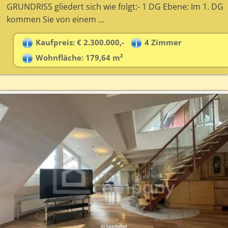
GRUNDRISS gliedert sich wie folgt:- 1 DG Ebene: Im 1. DG
kommen Sie von einem ...
Kaufpreis: € 2.300.000,-
4 Zimmer
Wohnfläche: 179,64 m²