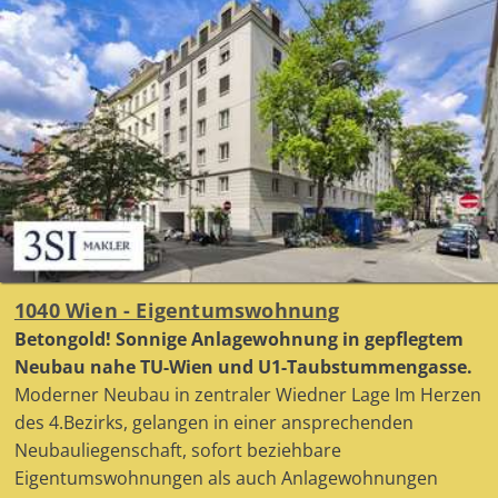
1040 Wien - Eigentumswohnung
Betongold! Sonnige Anlagewohnung in gepflegtem
Neubau nahe TU-Wien und U1-Taubstummengasse.
Moderner Neubau in zentraler Wiedner Lage Im Herzen
des 4.Bezirks, gelangen in einer ansprechenden
Neubauliegenschaft, sofort beziehbare
Eigentumswohnungen als auch Anlagewohnungen