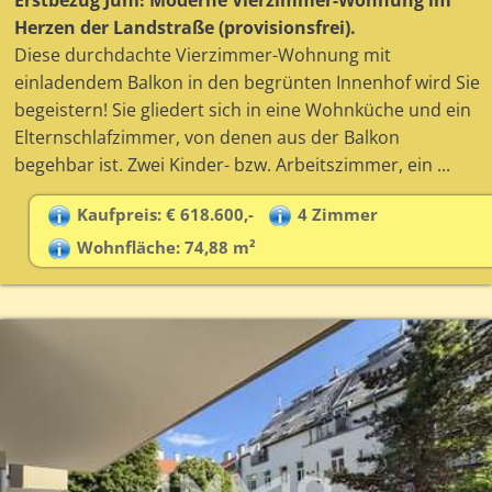
Erstbezug Juni! Moderne Vierzimmer-Wohnung im
Herzen der Landstraße (provisionsfrei).
Diese durchdachte Vierzimmer-Wohnung mit
einladendem Balkon in den begrünten Innenhof wird Sie
begeistern! Sie gliedert sich in eine Wohnküche und ein
Elternschlafzimmer, von denen aus der Balkon
begehbar ist. Zwei Kinder- bzw. Arbeitszimmer, ein ...
Kaufpreis: € 618.600,-
4 Zimmer
Wohnfläche: 74,88 m²