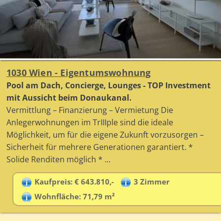
1030 Wien - Eigentumswohnung
Pool am Dach, Concierge, Lounges - TOP Investment
mit Aussicht beim Donaukanal.
Vermittlung – Finanzierung – Vermietung Die
Anlegerwohnungen im TrIIIple sind die ideale
Möglichkeit, um für die eigene Zukunft vorzusorgen –
Sicherheit für mehrere Generationen garantiert. *
Solide Renditen möglich * ...
Kaufpreis: € 643.810,-
3 Zimmer
Wohnfläche: 71,79 m²