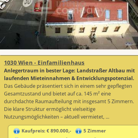
1030 Wien - Einfamilienhaus
Anlegertraum in bester Lage: Landstraßer Altbau mit
laufenden Mieteinnahmen & Entwicklungspotenzial.
Das Gebäude präsentiert sich in einem sehr gepflegten
Gesamtzustand und bietet auf ca. 145 m² eine
durchdachte Raumaufteilung mit insgesamt 5 Zimmern.
Die klare Struktur ermöglicht vielseitige
Nutzungsmöglichkeiten – aktuell vermietet, ...
Kaufpreis: € 890.000,-
5 Zimmer