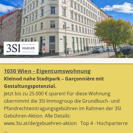
1030 Wien - Eigentumswohnung
Kleinod nahe Stadtpark – Garçonnière mit
Gestaltungspotenzial.
Jetzt bis zu 25.000 € sparen! Für diese Wohnung
übernimmt die 3SI Immogroup die Grundbuch- und
Pfandrechteintragungsgebühren im Rahmen der 3SI
Gebühren-Aktion. Alle Details:
www.3si.at/de/gebuehren-aktion Top 4 - Hochparterre
...