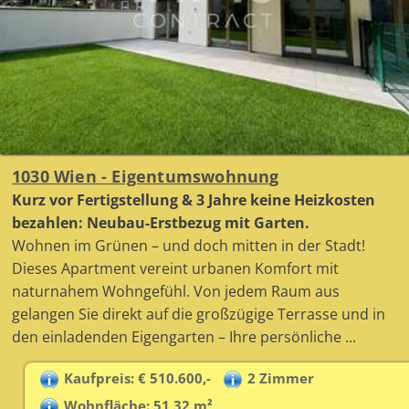
1030 Wien - Eigentumswohnung
Kurz vor Fertigstellung & 3 Jahre keine Heizkosten
bezahlen: Neubau-Erstbezug mit Garten.
Wohnen im Grünen – und doch mitten in der Stadt!
Dieses Apartment vereint urbanen Komfort mit
naturnahem Wohngefühl. Von jedem Raum aus
gelangen Sie direkt auf die großzügige Terrasse und in
den einladenden Eigengarten – Ihre persönliche ...
Kaufpreis: € 510.600,-
2 Zimmer
Wohnfläche: 51,32 m²