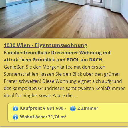
1030 Wien - Eigentumswohnung
Familienfreundliche Dreizimmer-Wohnung mit
attraktivem Grünblick und POOL am DACH.
Genießen Sie den Morgenkaffee mit den ersten
Sonnenstrahlen, lassen Sie den Blick über den grünen
Prater schweifen! Diese Wohnung eignet sich aufgrund
des kompakten Grundrisses samt zweiten Schlafzimmer
ideal für Singles sowie Paare die ...
Kaufpreis: € 681.600,-
2 Zimmer
Wohnfläche: 71,74 m²