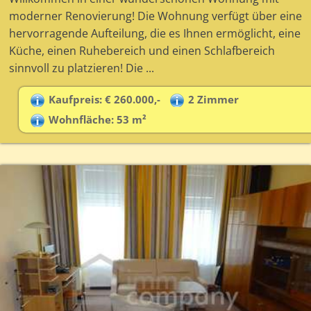
moderner Renovierung! Die Wohnung verfügt über eine
hervorragende Aufteilung, die es Ihnen ermöglicht, eine
Küche, einen Ruhebereich und einen Schlafbereich
sinnvoll zu platzieren! Die ...
Kaufpreis: € 260.000,-
2 Zimmer
Wohnfläche: 53 m²