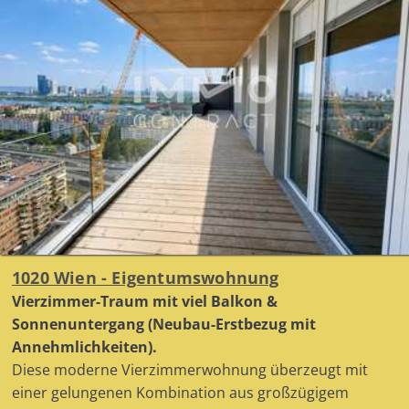
1020 Wien - Eigentumswohnung
Vierzimmer-Traum mit viel Balkon &
Sonnenuntergang (Neubau-Erstbezug mit
Annehmlichkeiten).
Diese moderne Vierzimmerwohnung überzeugt mit
einer gelungenen Kombination aus großzügigem