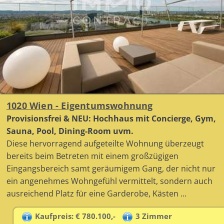
1020 Wien - Eigentumswohnung
Provisionsfrei & NEU: Hochhaus mit Concierge, Gym,
Sauna, Pool, Dining-Room uvm.
Diese hervorragend aufgeteilte Wohnung überzeugt
bereits beim Betreten mit einem großzügigen
Eingangsbereich samt geräumigem Gang, der nicht nur
ein angenehmes Wohngefühl vermittelt, sondern auch
ausreichend Platz für eine Garderobe, Kästen ...
Kaufpreis: € 780.100,-
3 Zimmer