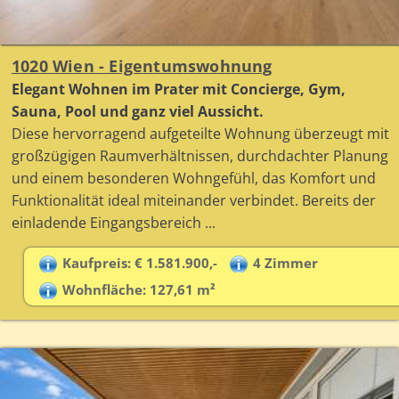
1020 Wien - Eigentumswohnung
Elegant Wohnen im Prater mit Concierge, Gym,
Sauna, Pool und ganz viel Aussicht.
Diese hervorragend aufgeteilte Wohnung überzeugt mit
großzügigen Raumverhältnissen, durchdachter Planung
und einem besonderen Wohngefühl, das Komfort und
Funktionalität ideal miteinander verbindet. Bereits der
einladende Eingangsbereich ...
Kaufpreis: € 1.581.900,-
4 Zimmer
Wohnfläche: 127,61 m²