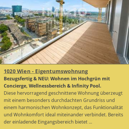
1020 Wien - Eigentumswohnung
Bezugsfertig & NEU: Wohnen im Hochgrün mit
Concierge, Wellnessbereich & Infinity Pool.
Diese hervorragend geschnittene Wohnung überzeugt
mit einem besonders durchdachten Grundriss und
einem harmonischen Wohnkonzept, das Funktionalität
und Wohnkomfort ideal miteinander verbindet. Bereits
der einladende Eingangsbereich bietet ...