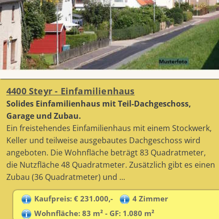
4400 Steyr - Einfamilienhaus
Solides Einfamilienhaus mit Teil-Dachgeschoss,
Garage und Zubau.
Ein freistehendes Einfamilienhaus mit einem Stockwerk,
Keller und teilweise ausgebautes Dachgeschoss wird
angeboten. Die Wohnfläche beträgt 83 Quadratmeter,
die Nutzfläche 48 Quadratmeter. Zusätzlich gibt es einen
Zubau (36 Quadratmeter) und ...
Kaufpreis: € 231.000,-
4 Zimmer
Wohnfläche: 83 m² - GF: 1.080 m²