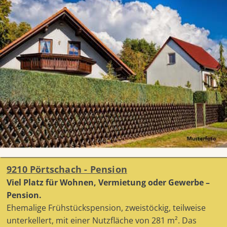
9210 Pörtschach - Pension
Viel Platz für Wohnen, Vermietung oder Gewerbe –
Pension.
Ehemalige Frühstückspension, zweistöckig, teilweise
unterkellert, mit einer Nutzfläche von 281 m². Das