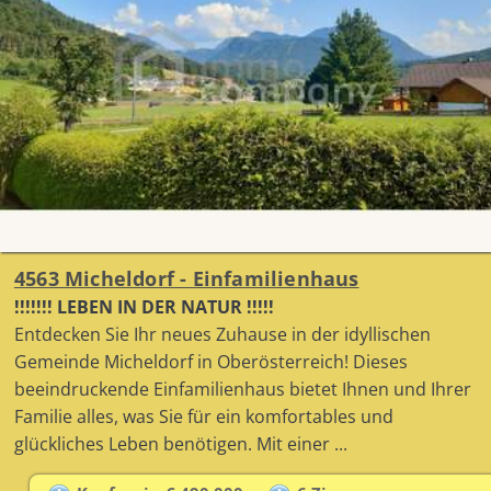
4563 Micheldorf - Einfamilienhaus
!!!!!!! LEBEN IN DER NATUR !!!!!
Entdecken Sie Ihr neues Zuhause in der idyllischen
Gemeinde Micheldorf in Oberösterreich! Dieses
beeindruckende Einfamilienhaus bietet Ihnen und Ihrer
Familie alles, was Sie für ein komfortables und
glückliches Leben benötigen. Mit einer ...