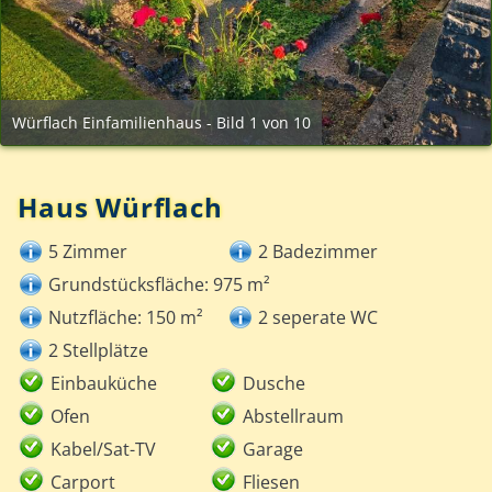
Würflach Einfamilienhaus - Bild 1 von 10
Haus Würflach
5 Zimmer
2 Badezimmer
Grundstücksfläche: 975 m²
Nutzfläche: 150 m²
2 seperate WC
2 Stellplätze
Einbauküche
Dusche
Ofen
Abstellraum
Kabel/Sat-TV
Garage
Carport
Fliesen