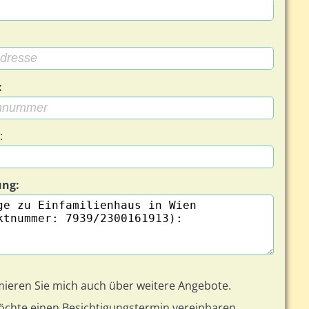
:
:
ung:
ienhaus - Bild 2 von 9
mieren Sie mich auch über weitere Angebote.
öchte einen Besichtigungstermin vereinbaren.