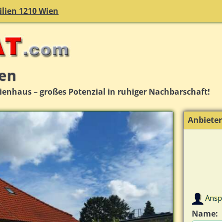
lien 1210 Wien
ien
nhaus – großes Potenzial in ruhiger Nachbarschaft!
Anbiete
Ansp
Name: