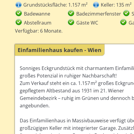
Grundstücksfläche: 1.157 m²
Keller: 135 m²
Badewanne
Badezimmerfenster
Abstellraum
Gäste WC
G
Verfügbar: 6 Monate.
Einfamilienhaus kaufen - Wien
Sonniges Eckgrundstück mit charmantem Einfamil
großes Potenzial in ruhiger Nachbarschaft!
Zum Verkauf steht ein ca. 1.157 m² großes Eckgrun
gepflegtem Altbestand aus 1931 im 21. Wiener
Gemeindebezirk – ruhig im Grünen und dennoch 
angebunden.
Das Einfamilienhaus in Massivbauweise verfügt ü
großzügigen Keller mit integrierter Garage. Zusät