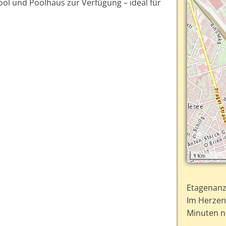
ool und Poolhaus zur Verfügung – ideal für
1 km
Etagenanz
Im Herzen
Minuten n