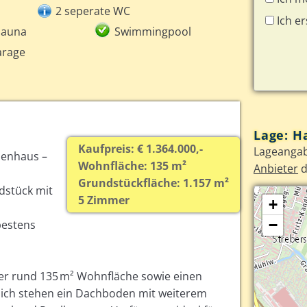
2 seperate WC
Ich e
Sauna
Swimmingpool
arage
Lage: H
Kaufpreis: € 1.364.000,-
Lageangab
ienhaus –
Wohnfläche: 135 m²
Anbieter
d
Grundstückfläche: 1.157 m²
dstück mit
5 Zimmer
+
−
bestens
ber rund 135 m² Wohnfläche sowie einen
zlich stehen ein Dachboden mit weiterem