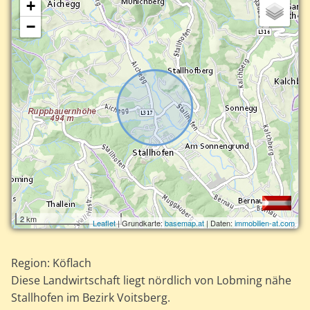
+
−
2 km
Leaflet
| Grundkarte:
basemap.at
| Daten:
immobilien-at.com
Region: Köflach
Diese Landwirtschaft liegt nördlich von Lobming nähe
Stallhofen im Bezirk Voitsberg.