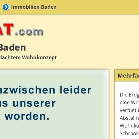
Immobilien Baden
 Baden
chdachtem Wohnkonzept
Mehrfa
Die Erd
eine Wo
verfügt
Abstellr
Wohnküc
Schrankr