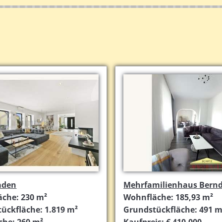
aden
Mehrfamilienhaus Bernd
che: 230 m²
Wohnfläche: 185,93 m²
ückfläche: 1.819 m²
Grundstückfläche: 491 m
che: 260 m²
Kaufpreis: € 410.000,-