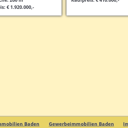
s: € 1.920.000,-
mmobilien Baden
Gewerbeimmobilien Baden
I