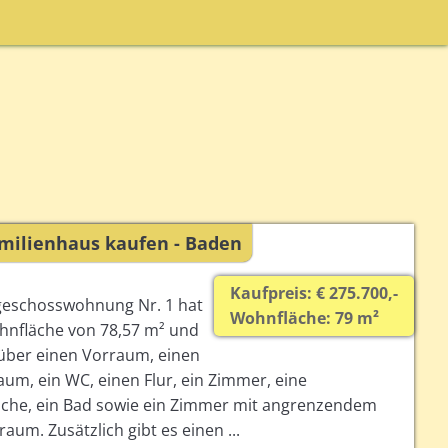
milienhaus kaufen - Baden
Kaufpreis: € 275.700,-
geschosswohnung Nr. 1 hat
Wohnfläche: 79 m²
hnfläche von 78,57 m² und
 über einen Vorraum, einen
aum, ein WC, einen Flur, ein Zimmer, eine
he, ein Bad sowie ein Zimmer mit angrenzendem
aum. Zusätzlich gibt es einen ...