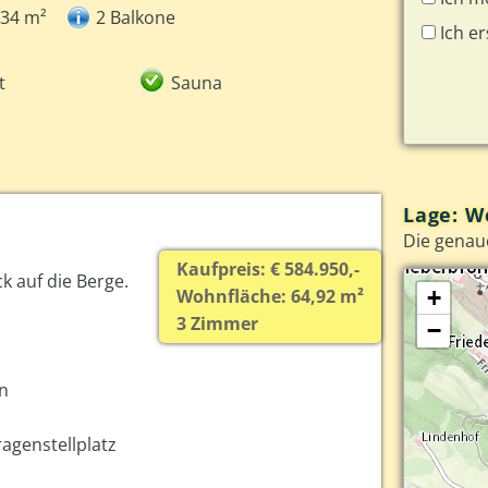
,34 m²
2 Balkone
Ich e
t
Sauna
Lage: W
Die genau
Kaufpreis: € 584.950,-
k auf die Berge.
Wohnfläche: 64,92 m²
+
3 Zimmer
−
nn
ragenstellplatz