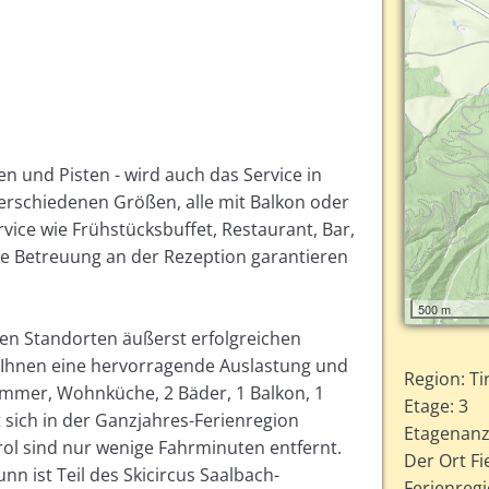
en und Pisten - wird auch das Service in
erschiedenen Größen, alle mit Balkon oder
rvice wie Frühstücksbuffet, Restaurant, Bar,
he Betreuung an der Rezeption garantieren
500 m
ren Standorten äußerst erfolgreichen
rt Ihnen eine hervorragende Auslastung und
Region: Ti
zimmer, Wohnküche, 2 Bäder, 1 Balkon, 1
Etage: 3
 sich in der Ganzjahres-Ferienregion
Etagenanz
Tirol sind nur wenige Fahrminuten entfernt.
Der Ort Fi
nn ist Teil des Skicircus Saalbach-
Ferienregi