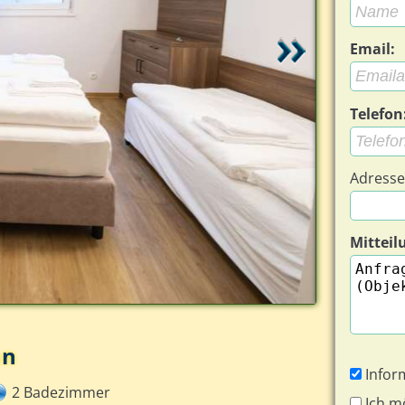
Email:
Telefon
Adresse
Mitteil
Küche - Eige
nn
Infor
2 Badezimmer
Ich m