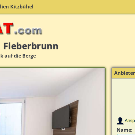
ien Kitzbühel
 Fieberbrunn
k auf die Berge
Anbiete
Ansp
Name: