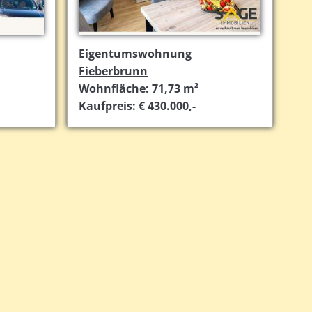
Eigentumswohnung
Fieberbrunn
Wohnfläche: 71,73 m²
Kaufpreis: € 430.000,-