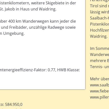
tenkilometern, weitere Skigebiete in der
Tirol sin
 St. Jakob in Haus und Waidring.
lässig wir
Saalbach-
 über 400 km Wanderwegen kann jeder die
Pistenkilo
 und Freibäder, unzählige Radwege sowie
Hochfilzen
ren Umgebung.
Waidring.
Im Sommer
Wanderweg
mehrere B
Tennis- u
energieeffizienz-Faktor: 0.77, HWB Klasse:
Mehr über 
www.saalb
www.fiebe
www.piller
to: 584.950,0