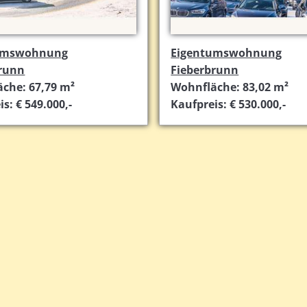
umswohnung
Eigentumswohnung
brunn
Fieberbrunn
che: 67,79 m²
Wohnfläche: 83,02 m²
s: € 549.000,-
Kaufpreis: € 530.000,-