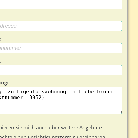
:
:
ung:
ntumswohnung Fieberbrunn - Bild 2 von 20
mieren Sie mich auch über weitere Angebote.
öchte einen Besichtigungstermin vereinbaren.