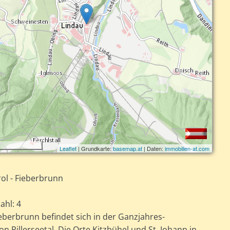
Leaflet
| Grundkarte:
basemap.at
| Daten:
immobilien-at.com
rol - Fieberbrunn
ahl: 4
eberbrunn befindet sich in der Ganzjahres-
on Pillerseetal. Die Orte Kitzbühel und St. Johann in