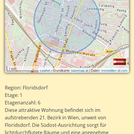
1 km
Leaflet
| Grundkarte:
basemap.at
| Daten:
immobilien-at.com
Region: Floridsdorf
Etage: 1
Etagenanzahl: 6
Diese attraktive Wohnung befindet sich im
aufstrebenden 21. Bezirk in Wien, unweit von
Floridsdorf. Die Südost-Ausrichtung sorgt für
lichtdurchflutete Räume und eine angenehme