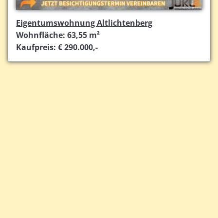
Eigentumswohnung Altlichtenberg
Wohnfläche: 63,55 m²
Kaufpreis: € 290.000,-