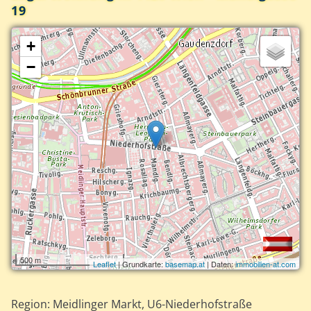
19
+
−
500 m
Leaflet
| Grundkarte:
basemap.at
| Daten:
immobilien-at.com
Region: Meidlinger Markt, U6-Niederhofstraße