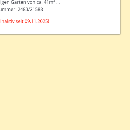
gen Garten von ca. 41m² ...
ummer: 2483/21588
inaktiv seit 09.11.2025!