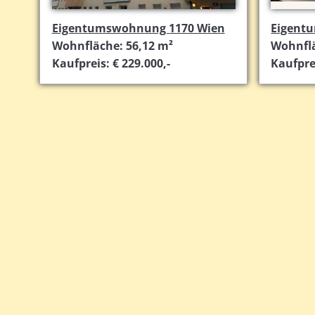
Eigentumswohnung 1170 Wien
Eigent
Wohnfläche: 56,12 m²
Wohnflä
Kaufpreis: € 229.000,-
Kaufprei