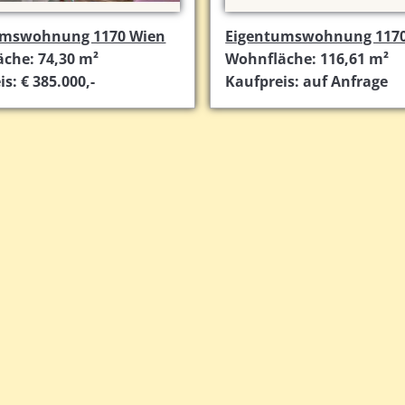
umswohnung 1170 Wien
Eigentumswohnung 1170
che: 74,30 m²
Wohnfläche: 116,61 m²
s: € 385.000,-
Kaufpreis: auf Anfrage