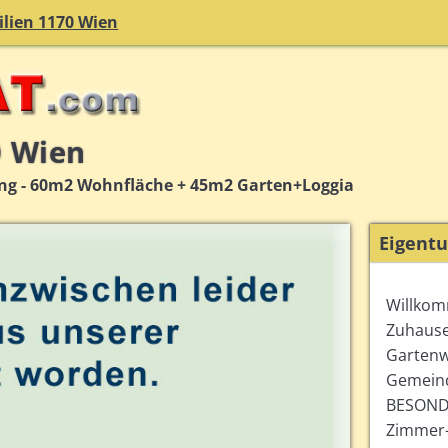
lien 1170 Wien
0 Wien
g - 60m2 Wohnfläche + 45m2 Garten+Loggia
Eigent
Willkom
Zuhause
Gartenw
Gemeind
BESONDE
Zimmer-