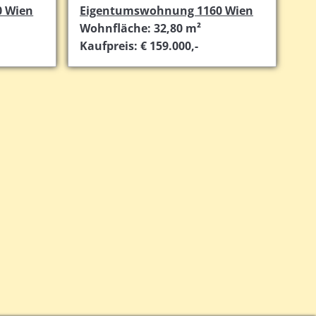
 Wien
Eigentumswohnung 1160 Wien
Wohnfläche: 32,80 m²
Kaufpreis: € 159.000,-