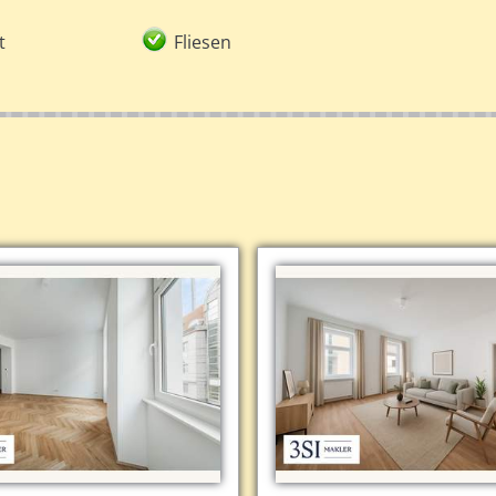
t
Fliesen