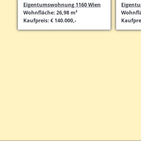
Eigentumswohnung 1160 Wien
Eigent
Wohnfläche: 26,98 m²
Wohnflä
Kaufpreis: € 140.000,-
Kaufprei