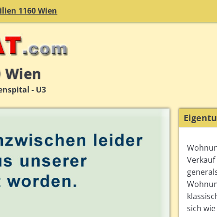
lien 1160 Wien
0 Wien
nspital - U3
Eigent
Wohnun
Verkauf
general
Wohnung
klassisc
sich wi