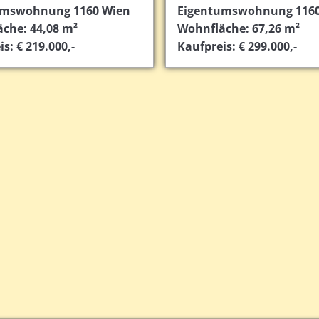
umswohnung 1160 Wien
Eigentumswohnung 1160
che: 44,08 m²
Wohnfläche: 67,26 m²
s: € 219.000,-
Kaufpreis: € 299.000,-