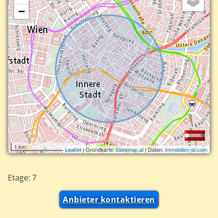
−
1 km
Leaflet
| Grundkarte:
basemap.at
| Daten:
immobilien-at.com
Etage: 7
Anbieter kontaktieren